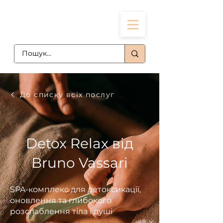
До списку всіх послуг
Detox Relax від
Bruno Vassari
SPA-комплекс для детоксикації,
оновлення та глибокого
розслаблення тіла і душі