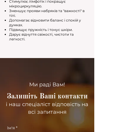
Стимулює лімфотік і покращує
мікроциркуляцію.
Зменшує прояви набряків та "важкості" в
тілі.
Допомагає відновити баланс і спокій у
думках.
Підвищує пружність і тонус шкіри.
Дарує відчуття свіжості, чистоти та
легкості.
Ми раді Вам!
Залишіть Ваші контакти
і наш спеціаліст відповість на
всі запитання
Ім'я
*