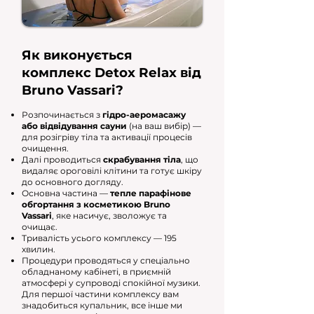
Як виконується
комплекс Detox Relax від
Bruno Vassari?
Розпочинається з
гідро-аеромасажу
або відвідування сауни
(на ваш вибір) —
для розігріву тіла та активації процесів
очищення.
Далі проводиться
скрабування тіла
, що
видаляє ороговілі клітини та готує шкіру
до основного догляду.
Основна частина —
тепле парафінове
обгортання з косметикою Bruno
Vassari
, яке насичує, зволожує та
очищає.
Тривалість усього комплексу — 195
хвилин.
Процедури проводяться у спеціально
обладнаному кабінеті, в приємній
атмосфері у супроводі спокійної музики.
Для першої частини комплексу вам
знадобиться купальник, все інше ми