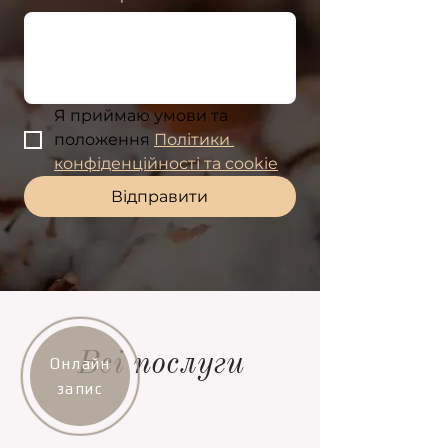
Я приймаю умови та 
положення 
Політики 
конфіденційності та cookie
Відправити
Всі послуги
Онлайн
запис