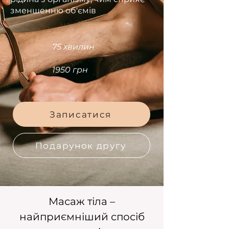
зменшенню об'ємів
75 хвилин
1950 грн
Записатися
Подарунок другу
Масаж тіла –
найприємніший спосіб