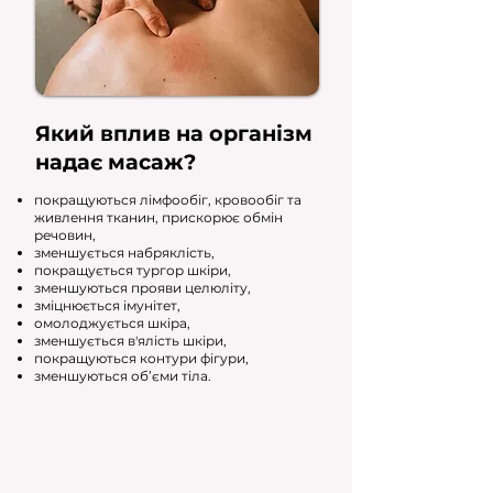
Який вплив на організм
надає масаж?
покращуються лімфообіг, кровообіг та
живлення тканин, прискорює обмін
речовин,
зменшується набряклість,
покращується тургор шкіри,
зменшуються прояви целюліту,
зміцнюється імунітет,
омолоджується шкіра,
зменшується в'ялість шкіри,
покращуються контури фігури,
зменшуються об’єми тіла.