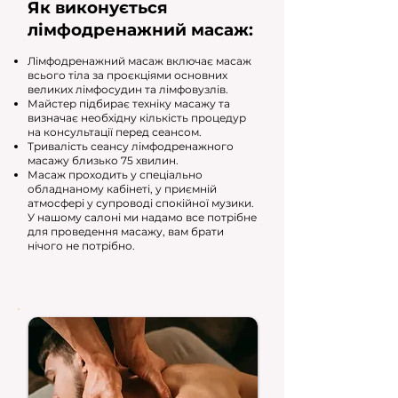
Як виконується
лімфодренажний масаж:
Лімфодренажний масаж включає масаж
всього тіла за проєкціями основних
великих лімфосудин та лімфовузлів.
Майстер підбирає техніку масажу та
визначає необхідну кількість процедур
на консультації перед сеансом.
Тривалість сеансу лімфодренажного
масажу близько 75 хвилин.
Масаж проходить у спеціально
обладнаному кабінеті, у приємній
атмосфері у супроводі спокійної музики.
У нашому салоні ми надамо все потрібне
для проведення масажу, вам брати
нічого не потрібно.