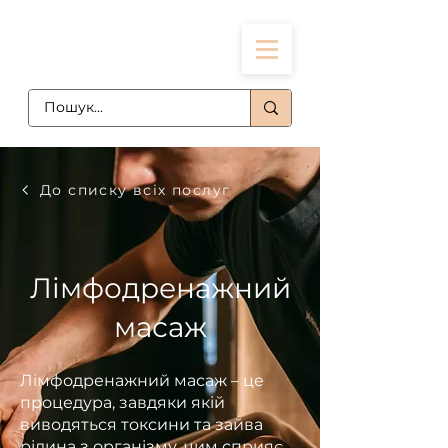
До списку всіх послуг
Лімфодренажний
масаж
Лімфодренажний масаж – це
процедура, завдяки якій
виводяться токсини та зайва
рідина з організму, чим сприяє