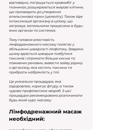
відповідно, погіршується кровообіг у
тканинах, розширюються жирові клітини,
що призводить до утворення
апельсинової кірки (целюліту). Також йде
інтоксикація організму в цілому, що
загрожує запальними процесами в будь-
яких органах та системах.
Тому головна властивість
лімфодренажного масажу полягає у
збільшенні швидкості лімфотоку. Завдяки
цьому вдається швидше позбутися
токсинів і отримати більше кисню та
поживних речовин, вивести зайву рідину
з організму, яка містить токсини та
прибрати набряклість у тілі.
Це унікальна процедура, яка
оздоровлює, коригує фігуру, а також
чудова профілактика хвороб. З цієї
процедури рекомендовано розпочинати
будь-який курс масажу.
Лімфодренажний масаж
необхідний: