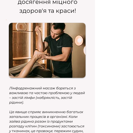
досягення міцного
здоров'я та краси!
Лімфодренажний масаж бореться з
важливою та частою проблемою у людей
– застій лімфи (набряклість, застій
рідини).
Це явище сприяє виникненню багатьох
запальних процесів в організмі. Коли
зайва рідина разом із продуктами
розпаду клітин (токсинами) застоюється
у тканинах, це провокує пережим судин,