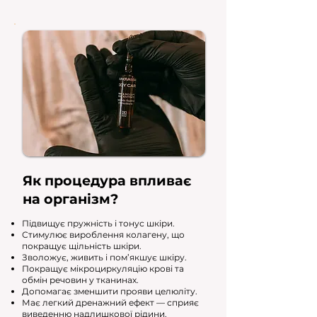
Як процедура впливає
на організм?
Підвищує пружність і тонус шкіри.
Стимулює вироблення колагену, що
покращує щільність шкіри.
Зволожує, живить і пом’якшує шкіру.
Покращує мікроциркуляцію крові та
обмін речовин у тканинах.
Допомагає зменшити прояви целюліту.
Має легкий дренажний ефект — сприяє
виведенню надлишкової рідини.