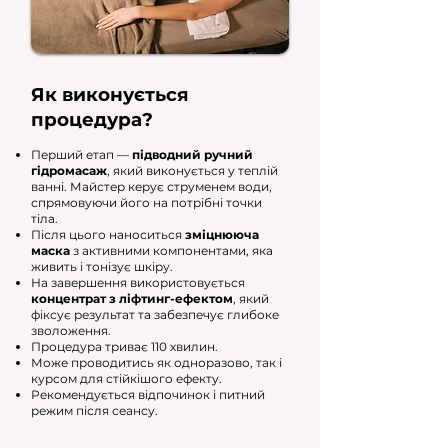
Як виконується
процедура?
Перший етап —
підводний ручний
гідромасаж
, який виконується у теплій
ванні. Майстер керує струменем води,
спрямовуючи його на потрібні точки
тіла.
Після цього наноситься
зміцнююча
маска
з активними компонентами, яка
живить і тонізує шкіру.
На завершення використовується
концентрат з ліфтинг-ефектом
, який
фіксує результат та забезпечує глибоке
зволоження.
Процедура триває 110 хвилин.
Може проводитись як одноразово, так і
курсом для стійкішого ефекту.
Рекомендується відпочинок і питний
режим після сеансу.