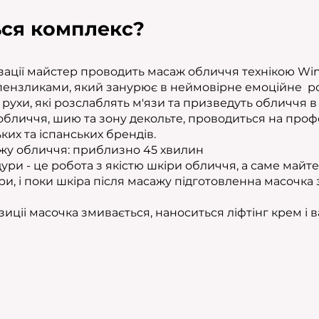
ься комплекс?
ізації майстер проводить масаж обличчя технікою Wi
пензликами, який занурює в неймовірне емоційне ро
рухи, які розслаблять м'язи та призведуть обличчя в 
обличчя, шию та зону декольте, проводиться на проф
ких та іспанських брендів.
ажу обличчя: приблизно 45 хвилин
ри - це робота з якістю шкіри обличчя, а саме майт
іри, і поки шкіра після масажу підготовленна масочк
зиціі масочка змивається, наноситься ліфтінг крем і