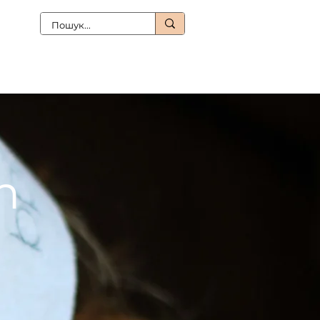
ти
Про салон
Контакти
Блог
h