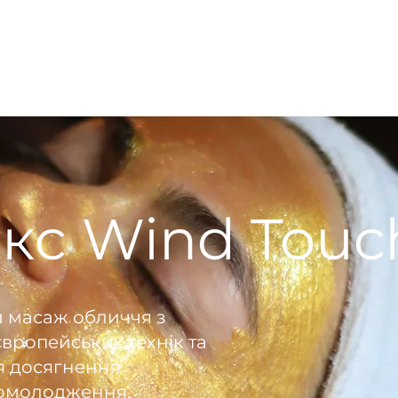
Послуги
Комплекси
Акції
Подарункові сертифіка
кc Wind Touc
й масаж обличчя з
європейських технік та
я досягнення
 омолодження.