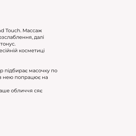
nd Touch. Массаж
зслаблення, далі
тонус.
есійній косметиці
ер підбирає масочку по
а з нею попрацює на
 ваше обличчя сяє