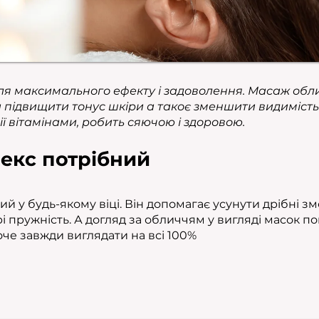
ля максимального ефекту і задоволення. Масаж об
а підвищити тонус шкіри а такоє зменшити видимість 
ії вітамінами, робить сяючою і здоровою.
екс потрібний
 у будь-якому віці. Він допомагає усунути дрібні зм
і пружність. А догляд за обличчям у вигляді масок п
хоче завжди виглядати на всі 100%