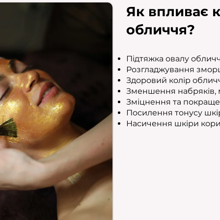
Як впливає 
обличчя?
Підтяжка овалу облич
Розгладжування змор
Здоровий колір облич
Зменшення набряків, м
Зміцнення та покращен
Посилення тонусу шкі
Насичення шкіри кор