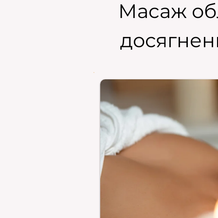
Масаж об
досягненн