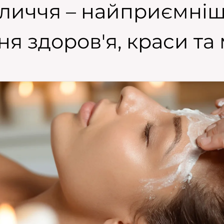
личчя – найприємніш
я здоров'я, краси та