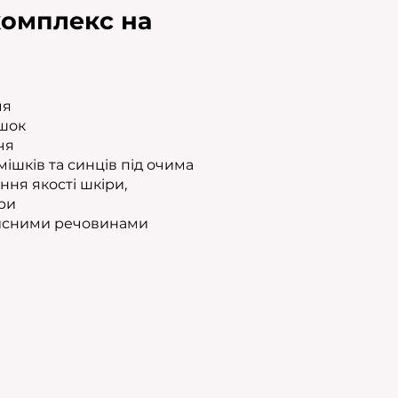
комплекс на
чя
шок
чя
ішків та синців під очима
ня якості шкіри,
ри
исними речовинами