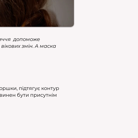
личчя допоможе
вікових змін. А маска
оршки, підтягує контур
овинен бути присутнім