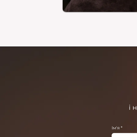
і 
Ім'я
*