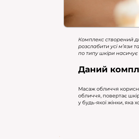
Комплекс створений д
розслабити усі м’язи т
по типу шкіри насичує 
Даний компл
Масаж обличчя корисний
обличчя, повертає шкір
у будь-якої жінки, яка 