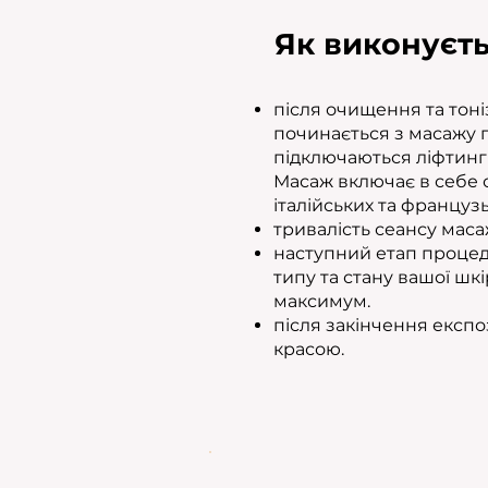
Як виконуєт
після очищення та тон
починається з масажу 
підключаються ліфтинг 
Масаж включає в себе 
італійських та французь
тривалість сеансу мас
наступний етап процеду
типу та стану вашої шк
максимум.
після закінчення експо
красою.