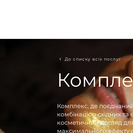
До списку всіх послуг
Компле
Комплекс, де поєднани
комбінацією східних та 
косметичний догляд дл
максимального ефекту