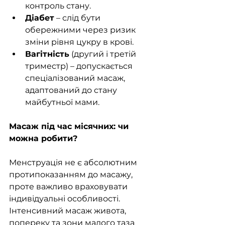
контроль стану.
Діабет
 – слід бути 
обережними через ризик 
зміни рівня цукру в крові.
Вагітність
 (другий і третій 
триместр) – допускається 
спеціалізований масаж, 
адаптований до стану 
майбутньої мами.
Масаж під час місячних: чи 
можна робити?
Менструація не є абсолютним 
протипоказанням до масажу, 
проте важливо враховувати 
індивідуальні особливості. 
Інтенсивний масаж живота, 
попереку та зони малого таза 