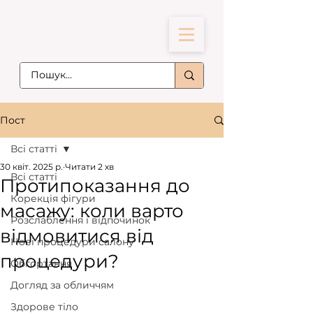
Пост
Всі статті
30 квіт. 2025 р.
Читати 2 хв
Всі статті
Протипоказання до
Корекція фігури
масажу: коли варто
Розслаблення і відпочинок
відмовитися від
Нові процедури салону
процедури?
Обгортання
Догляд за обличчям
Здорове тіло