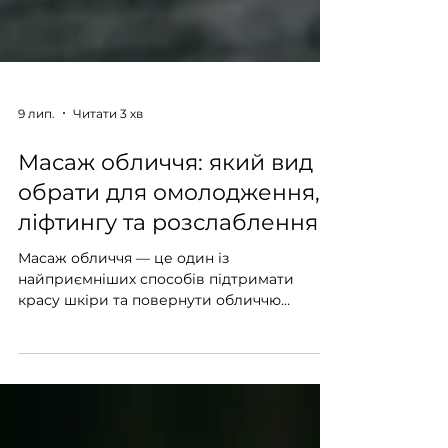
9 лип.
Читати 3 хв
Масаж обличчя: який вид
обрати для омолодження,
ліфтингу та розслаблення
Масаж обличчя — це один із
найприємніших способів підтримати
красу шкіри та повернути обличчю
свіжий, відпочилий вигляд. Регулярна
робота з м’язами, лімфотоком і