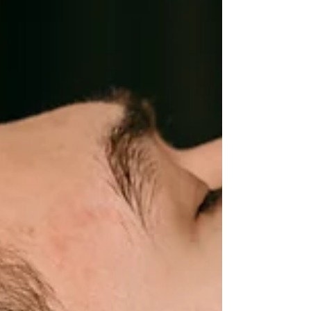
мікроциркуляцією допомагає покращити
тонус шкіри, зменшити набряки та
підкреслити природні контури обличчя.
Але коли ви вперше замислюєтесь про
масаж обличчя, легко розгубитися:
класичний, ліфтинг-масаж, букальний,
дренажний чи авторська техніка? У
Massage & Bodycare ми підбираємо
процедуру не за назвою, а за вашим с