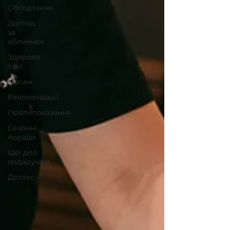
Обгортання
Догляд
за
обличчям
Здорове
тіло
Maсаж
Рекомендації
Протипоказання
Сезонні
поради
Ідеї для
подарунків
Детокс