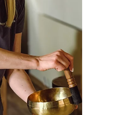
стає звичним фоном життя. Часто масаж
для чоловіків сприймається як щось
додаткове, необов’язкове. Ніби це про
комфорт чи розкіш, а не про реальну
потребу. Та якщо подивитися уважніше,
тіло зазвичай говорить зовсім інше. Масаж
голови для чоловіків “Масаж — це не для
чоловіків” Цей стереотип ще досі звучить!
Ніби ма