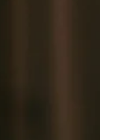
масаж для релаксу вже стають
необхідними в допомозі нервовій системі
вийти з режиму постійної напруги. У
Massage & Bodycare ми підібрали кілька
ритуалів, які по-різному працюють із тілом,
але мають спільну мету — допомогти вам
відчути спокій, легк