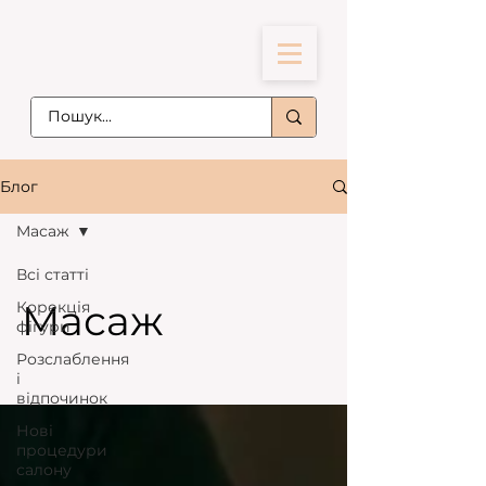
Блог
Maсаж
Всі статті
Maсаж
Корекція
фігури
Розслаблення
і
відпочинок
Нові
процедури
салону