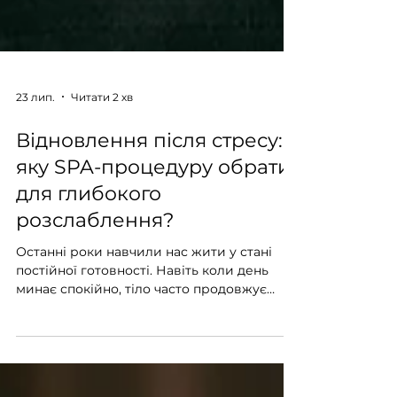
23 лип.
Читати 2 хв
Відновлення після стресу:
яку SPA-процедуру обрати
для глибокого
розслаблення?
Останні роки навчили нас жити у стані
постійної готовності. Навіть коли день
минає спокійно, тіло часто продовжує
жити в напрузі, сон стає поверхневим, а
відпочинок більше не приносить відчуття
відновлення. Саме тому сьогодні SPA та