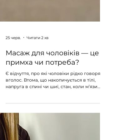
25 черв.
Читати 2 хв
Масаж для чоловіків — це
примха чи потреба?
Є відчуття, про які чоловіки рідко говорять
вголос. Втома, що накопичується в тілі,
напруга в спині чи шиї, стан, коли м’язи
ніби постійно “зібрані” — поступово це