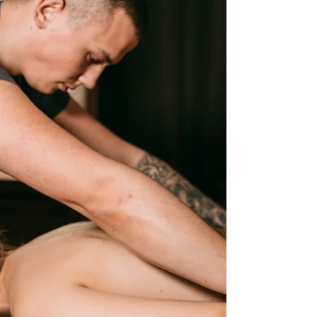
такий стан — ніби ви на березі океану, де
хвилі знімають напругу, а тіло поступово
відпускає втому. Це полінезійський масаж
і SPA-ритуал “Тихий океан” Thalgo —
ідеальні літні процедури для глибокого
розслаблення, відновлення після стресу і