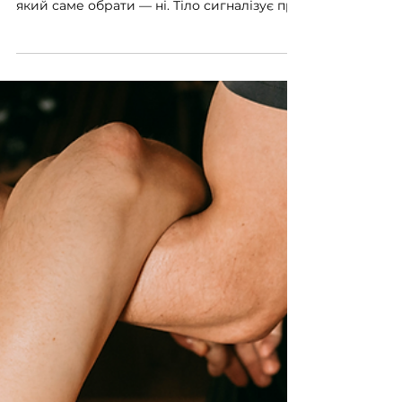
14 трав.
Читати 2 хв
Який масаж обрати: огляд
популярних процедур для
розслаблення та
відновлення тіла
Іноді бажання записатися на масаж
з’являється дуже чітко, а от розуміння,
який саме обрати — ні. Тіло сигналізує про
втому, напругу чи дискомфорт, але
складно одразу визначити, що саме йому
потрібно. У таких випадках пропонуємо
звернути увагу на базові процедури, з
яких найчастіше починають знайомство з
масажем. Вони допомагають м’яко
відновити тіло, зняти напругу і зрозуміти,
який формат підходить саме вам.
Загальний масаж тіла Коли варто