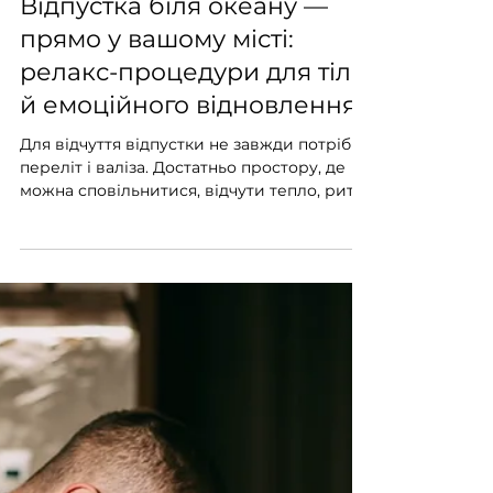
12 черв.
Читати 2 хв
Відпустка біля океану —
прямо у вашому місті:
релакс-процедури для тіла
й емоційного відновлення
Для відчуття відпустки не завжди потрібні
переліт і валіза. Достатньо простору, де
можна сповільнитися, відчути тепло, ритм
і повернути контакт із тілом. У Massage &
Bodycare з’явилися дві нові релакс-
процедури для тіла, які створюють саме