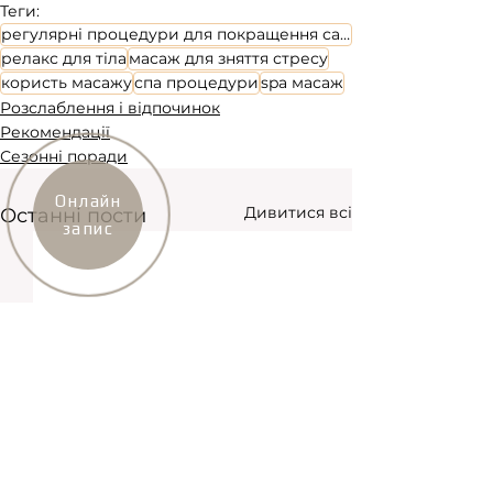
Теги:
регулярні процедури для покращення самопочуття
релакс для тіла
масаж для зняття стресу
користь масажу
спа процедури
spa масаж
Розслаблення і відпочинок
Рекомендації
Сезонні поради
Онлайн
Дивитися всі
Останні пости
запис