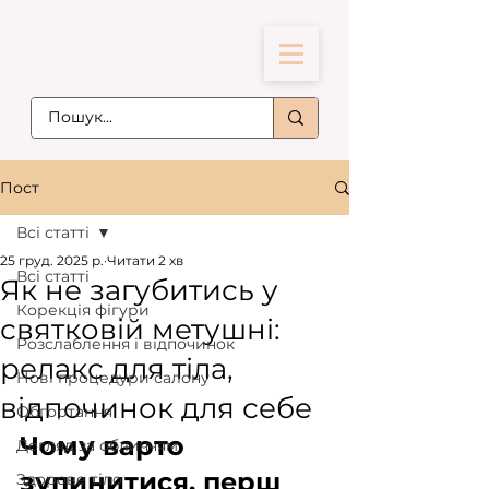
Пост
Всі статті
25 груд. 2025 р.
Читати 2 хв
Всі статті
Як не загубитись у
Корекція фігури
святковій метушні:
Розслаблення і відпочинок
релакс для тіла,
Нові процедури салону
відпочинок для себе
Обгортання
Чому варто 
Догляд за обличчям
зупинитися, перш 
Здорове тіло