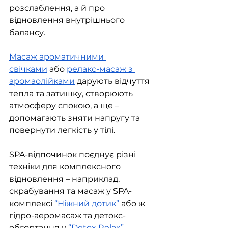
розслаблення, а й про 
відновлення внутрішнього 
балансу.
Масаж ароматичними 
свічками
 або 
релакс-масаж з 
аромаолійками
 дарують відчуття 
тепла та затишку, створюють 
атмосферу спокою, а ще – 
допомагають зняти напругу та 
повернути легкість у тілі. 
SPA-відпочинок поєднує різні 
техніки для комплексного 
відновлення – наприклад, 
скрабування та масаж у SPA-
комплексі
 “Ніжний дотик”
 або ж 
гідро-аеромасаж та детокс-
обгортання у 
“Detox Relax”
. 