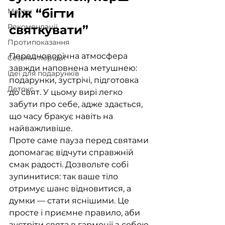
ніж “бігти 
Maсаж
Рекомендації
святкувати”
Протипоказання
Передноворічна атмосфера 
Сезонні поради
завжди наповнена метушнею: 
Ідеї для подарунків
подарунки, зустрічі, підготовка 
Детокс
до свят. У цьому вирі легко 
забути про себе, адже здається, 
що часу бракує навіть на 
найважливіше. 
Проте саме пауза перед святами 
допомагає відчути справжній 
смак радості. Дозвольте собі 
зупинитися: так ваше тіло 
отримує шанс відновитися, а 
думки — стати яснішими. Це 
просте і приємне правило, аби 
зустріти свята в гармонії з собою.