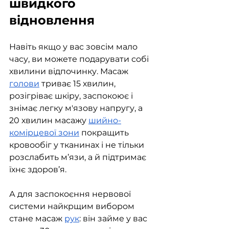
швидкого 
відновлення
Навіть якщо у вас зовсім мало 
часу, ви можете подарувати собі 
хвилини відпочинку. Масаж 
голови
 триває 15 хвилин, 
розігріває шкіру, заспокоює і 
знімає легку м'язову напругу, а 
20 хвилин масажу 
шийно-
комірцевої зони
 покращить 
кровообіг у тканинах і не тільки 
розслабить м’язи, а й підтримає 
їхнє здоров’я.  
А для заспокоєння нервової 
системи найкрщим вибором 
стане масаж 
рук
: він займе у вас 